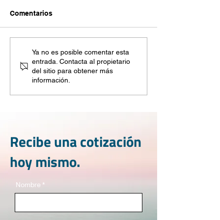
Comentarios
¿Cuáles son las
Seguridad en el
Ya no es posible comentar esta
entrada. Contacta al propietario
diferentes
Warehousing: e
del sitio para obtener más
clasificaciones de
agregado de co
información.
edificios industriales?
aliados 3PL
Recibe una cotización
hoy mismo.
Nombre