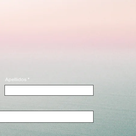
 cotización
.
Apellidos