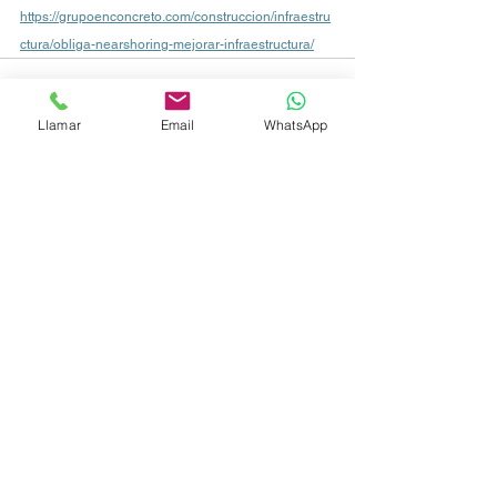
https://grupoenconcreto.com/construccion/infraestru
ctura/obliga-nearshoring-mejorar-infraestructura/
Llamar
Email
WhatsApp
Ver todo
Entradas recientes