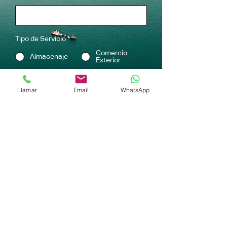
Tipo de Servicio
*
Comercio
Almacenaje
Exterior
Llamar
Email
WhatsApp
Dirección General
Eje 114 No. 590
Zona Industrial
San Luis Potosí, S.L.P. MX