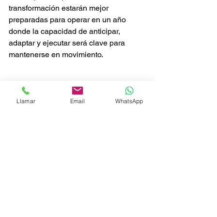
transformación estarán mejor 
preparadas para operar en un año 
donde la capacidad de anticipar, 
adaptar y ejecutar será clave para 
mantenerse en movimiento.
Referencias: eSemanal. (2026, enero 22). 
Llamar
Email
WhatsApp
Logística 2026: ¿Cómo operar cuando las 
reglas comerciales cambian 
constantemente? 
https://esemanal.mx/2026/
01/logistica-2026-como-operar-cuando-las-
reglas-comerciales-cambian-
constantemente/