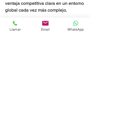
ventaja competitiva clara en un entorno 
global cada vez más complejo.
La logística del futuro será:
Llamar
Email
WhatsApp
Más predictiva
Más automatizada
Más conectada
Más inteligente
Y México tiene el potencial para liderar 
esta transformación.
La pregunta ya no es si este cambio 
ocurrirá. La pregunta es qué 
organizaciones estarán preparadas 
para aprovecharlo.