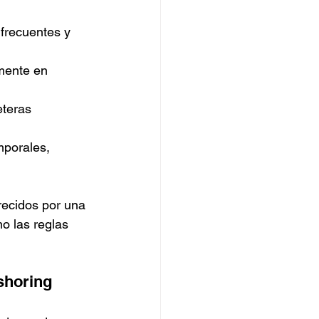
frecuentes y 
mente en 
eteras 
porales, 
recidos por una 
o las reglas 
shoring