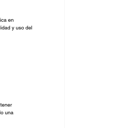
ica en 
idad y uso del 
tener 
do una 