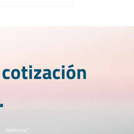
 cotización
.
Apellidos