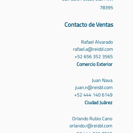
78395
Contacto de Ventas
Rafael Alvarado
rafael.a@reisbl.com
‪+52 656 352 3565‬
Comercio Exterior
Juan Nava
juan.n@reisbl.com
+52 444 140 6149
Ciudad Juárez
Orlando Rubio Cano
orlando.r@reisbl.com